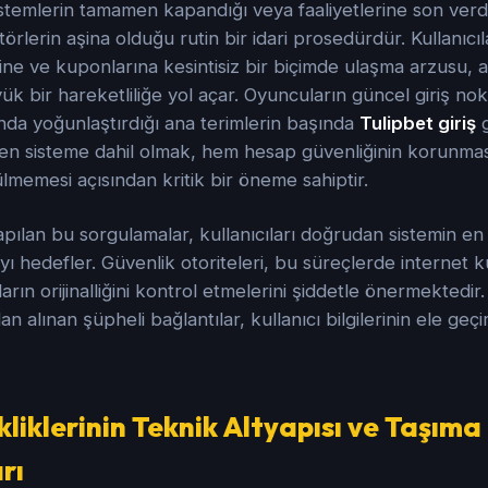
 sistemlerin tamamen kapandığı veya faaliyetlerine son ver
rlerin aşina olduğu rutin bir idari prosedürdür. Kullanıcı
ine ve kuponlarına kesintisiz bir biçimde ulaşma arzusu, 
ük bir hareketliliğe yol açar. Oyuncuların güncel giriş nok
nda yoğunlaştırdığı ana terimlerin başında
Tulipbet giriş
g
nden sisteme dahil olmak, hem hesap güvenliğinin korunma
ülmemesi açısından kritik bir öneme sahiptir.
ılan bu sorgulamalar, kullanıcıları doğrudan sistemin en 
 hedefler. Güvenlik otoriteleri, bu süreçlerde internet kul
aların orijinalliğini kontrol etmelerini şiddetle önermektedir
n alınan şüpheli bağlantılar, kullanıcı bilgilerinin ele geçi
kliklerinin Teknik Altyapısı ve Taşıma
rı