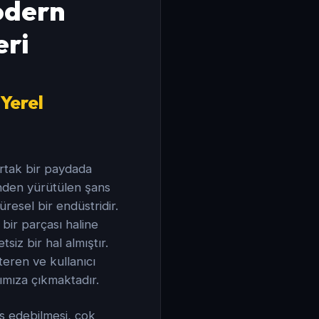
odern
eri
 Yerel
ortak bir paydada
inden yürütülen şans
resel bir endüstridir.
 bir parçası haline
iz bir hal almıştır.
teren ve kullanıcı
ımıza çıkmaktadır.
is edebilmesi, çok