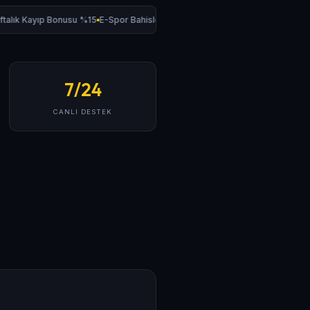
alık Kayıp Bonusu %15
E-Spor Bahisleri
7/24 Canlı Destek
Süper Lig Canlı Ba
7/24
CANLI DESTEK