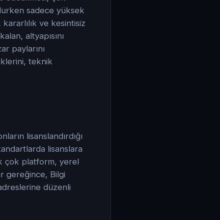
l olurken sadece yüksek
kararlılık ve kesintisiz
kalan, altyapısını
ar paylarını
lerini, teknik
nların lisanslandırdığı
andartlarda lisanslara
 çok platform, yerel
r gereğince, Bilgi
adreslerine düzenli