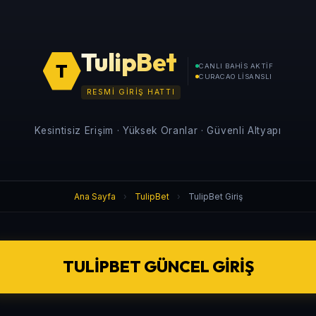
TulipBet
T
CANLI BAHIS AKTIF
CURACAO LISANSLI
RESMI GIRIŞ HATTI
Kesintisiz Erişim · Yüksek Oranlar · Güvenli Altyapı
Ana Sayfa
›
TulipBet
›
TulipBet Giriş
TULIPBET GÜNCEL GIRIŞ