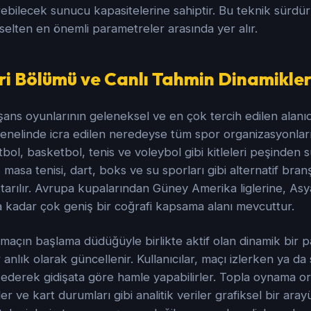
ilecek sunucu kapasitelerine sahiptir. Bu teknik sürdürü
elten en önemli parametreler arasında yer alır.
ri Bölümü ve Canlı Tahmin Dinamikler
 şans oyunlarının geleneksel ve en çok tercih edilen alanıd
genelinde icra edilen neredeyse tüm spor organizasyonlar
bol, basketbol, tenis ve voleybol gibi kitleleri peşinden 
i, masa tenisi, dart, boks ve su sporları gibi alternatif bran
ktarılır. Avrupa kupalarından Güney Amerika liglerine, As
a kadar çok geniş bir coğrafi kapsama alanı mevcuttur.
e maçın başlama düdüğüyle birlikte aktif olan dinamik bir 
 anlık olarak güncellenir. Kullanıcılar, maçı izlerken ya d
ip ederek gidişata göre hamle yapabilirler. Topla oynama ora
rler ve kart durumları gibi analitik veriler grafiksel bir ar