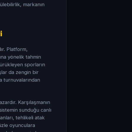
lebilirlik, markanın
i
ır. Platform,
ına yönelik tahmin
sürükleyen sporların
şlar da zengin bir
ya turnuvalarından
pazardır. Karşılaşmanın
a sistemin sunduğu canlı
nları, tehlikeli atak
ayüzle oyunculara