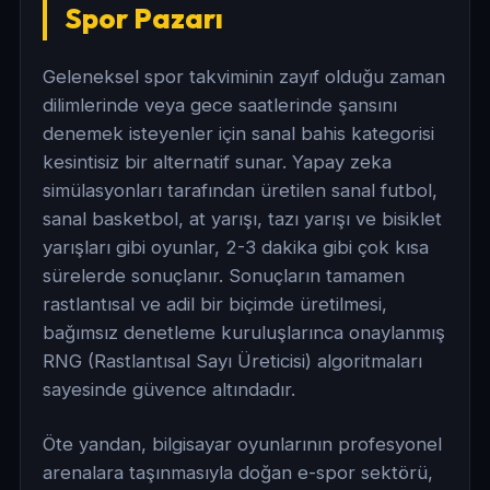
Spor Pazarı
Geleneksel spor takviminin zayıf olduğu zaman
dilimlerinde veya gece saatlerinde şansını
denemek isteyenler için sanal bahis kategorisi
kesintisiz bir alternatif sunar. Yapay zeka
simülasyonları tarafından üretilen sanal futbol,
sanal basketbol, at yarışı, tazı yarışı ve bisiklet
yarışları gibi oyunlar, 2-3 dakika gibi çok kısa
sürelerde sonuçlanır. Sonuçların tamamen
rastlantısal ve adil bir biçimde üretilmesi,
bağımsız denetleme kuruluşlarınca onaylanmış
RNG (Rastlantısal Sayı Üreticisi) algoritmaları
sayesinde güvence altındadır.
Öte yandan, bilgisayar oyunlarının profesyonel
arenalara taşınmasıyla doğan e-spor sektörü,