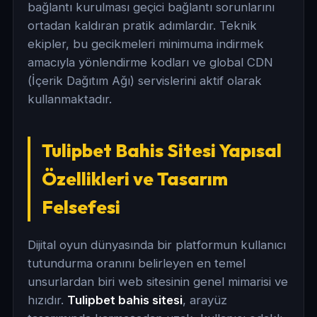
bağlantı kurulması geçici bağlantı sorunlarını
ortadan kaldıran pratik adımlardır. Teknik
ekipler, bu gecikmeleri minimuma indirmek
amacıyla yönlendirme kodları ve global CDN
(İçerik Dağıtım Ağı) servislerini aktif olarak
kullanmaktadır.
Tulipbet Bahis Sitesi Yapısal
Özellikleri ve Tasarım
Felsefesi
Dijital oyun dünyasında bir platformun kullanıcı
tutundurma oranını belirleyen en temel
unsurlardan biri web sitesinin genel mimarisi ve
hızıdır.
Tulipbet bahis sitesi
, arayüz