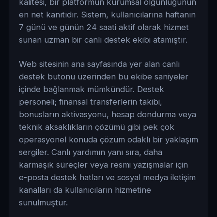
kalitesi, bir platformun kurumsal olgunluğunun
en net kanıtıdır. Sistem, kullanıcılarına haftanın
7 günü ve günün 24 saati aktif olarak hizmet
sunan uzman bir canlı destek ekibi atamıştır.
Web sitesinin ana sayfasında yer alan canlı
destek butonu üzerinden bu ekibe saniyeler
içinde bağlanmak mümkündür. Destek
personeli; finansal transferlerin takibi,
bonusların aktivasyonu, hesap dondurma veya
teknik aksaklıkların çözümü gibi pek çok
operasyonel konuda çözüm odaklı bir yaklaşım
sergiler. Canlı yardımın yanı sıra, daha
karmaşık süreçler veya resmi yazışmalar için
e-posta destek hatları ve sosyal medya iletişim
kanalları da kullanıcıların hizmetine
sunulmuştur.