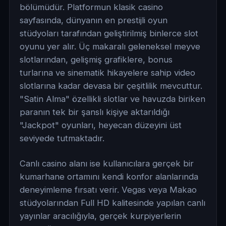
bölümüdür. Platformun klasik casino
sayfasında, dünyanın en prestijli oyun
stüdyoları tarafından geliştirilmiş binlerce slot
oyunu yer alır. Üç makaralı geleneksel meyve
slotlarından, gelişmiş grafiklere, bonus
turlarına ve sinematik hikayelere sahip video
slotlarına kadar devasa bir çeşitlilik mevcuttur.
"Satin Alma" özellikli slotlar ve havuzda biriken
paranın tek bir şanslı kişiye aktarıldığı
"Jackpot" oyunları, heyecan düzeyini üst
seviyede tutmaktadır.
Canlı casino alanı ise kullanıcılara gerçek bir
kumarhane ortamını kendi konfor alanlarında
deneyimleme fırsatı verir. Vegas veya Makao
stüdyolarından Full HD kalitesinde yapılan canlı
yayınlar aracılığıyla, gerçek kurpiyerlerin