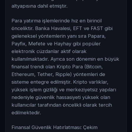
altyapısına dahil etmiştir.
Para yatırma işlemlerinde hız en birincil
önceliktir. Banka Havalesi, EFT ve FAST gibi
geleneksel yöntemlerin yanı sıra Papara,
Payfix, Mefete ve Hayhay gibi popüler
elektronik cüzdanlar aktif olarak
kullanılmaktadır. Ayrıca son dönemin en büyük
finansal trendi olan Kripto Para (Bitcoin,
Ethereum, Tether, Ripple) yöntemleri de
sisteme entegre edilmiştir. Kripto varlıklar,
yüksek işlem gizliliği ve merkeziyetsiz yapıları
nedeniyle güvenlik hassasiyeti yüksek olan
kullanıcılar tarafından öncelikli olarak tercih
edilmektedir.
Finansal Güvenlik Hatırlatması: Çekim