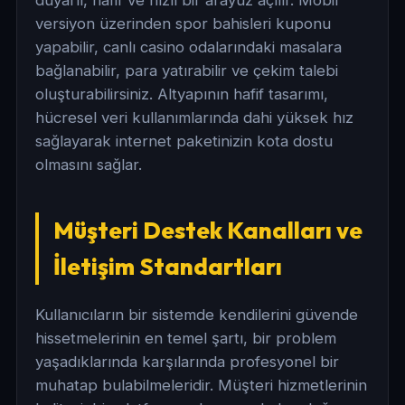
duyarlı, hafif ve hızlı bir arayüz açılır. Mobil
versiyon üzerinden spor bahisleri kuponu
yapabilir, canlı casino odalarındaki masalara
bağlanabilir, para yatırabilir ve çekim talebi
oluşturabilirsiniz. Altyapının hafif tasarımı,
hücresel veri kullanımlarında dahi yüksek hız
sağlayarak internet paketinizin kota dostu
olmasını sağlar.
Müşteri Destek Kanalları ve
İletişim Standartları
Kullanıcıların bir sistemde kendilerini güvende
hissetmelerinin en temel şartı, bir problem
yaşadıklarında karşılarında profesyonel bir
muhatap bulabilmeleridir. Müşteri hizmetlerinin