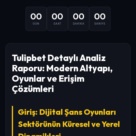
00
00
00
00
GÜN
SAAT
DAKİKA
SANİYE
Tulipbet Detaylı Analiz
Raporu: Modern Altyapı,
Oyunlar ve Erişim
Çözümleri
Giriş: Dijital Şans Oyunları
Sektörünün Küresel ve Yerel