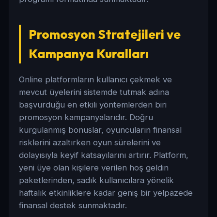
Promosyon Stratejileri ve
Kampanya Kuralları
Online platformların kullanıcı çekmek ve
mevcut üyelerini sistemde tutmak adına
başvurduğu en etkili yöntemlerden biri
promosyon kampanyalarıdır. Doğru
kurgulanmış bonuslar, oyuncuların finansal
risklerini azaltırken oyun sürelerini ve
dolayısıyla keyif katsayılarını artırır. Platform,
yeni üye olan kişilere verilen hoş geldin
paketlerinden, sadık kullanıcılara yönelik
haftalık etkinliklere kadar geniş bir yelpazede
finansal destek sunmaktadır.