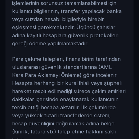
işlemlerinin sorunsuz tamamlanabilmesi için
kullanıcı bilgilerinin, transfer yapılacak banka
veya cüzdan hesabı bilgileriyle birebir
eşleşmesi gerekmektedir. Üçüncü şahıslar
adına kayıtlı hesaplara güvenlik protokolleri
gereği ödeme yapılmamaktadır.
Para çekme talepleri, finans birimi tarafından
uluslararası güvenlik standartlarına (AML -
Kara Para Aklamayı Önleme) göre incelenir.
Hesapta herhangi bir kural ihlali veya şüpheli
hareket tespit edilmediği sürece çekim emirleri
dakikalar içerisinde onaylanarak kullanıcının
tercih ettiği hesaba aktarılır. İlk çekimlerde
veya yüksek tutarlı transferlerde sistem,
hesap güvenliğini doğrulamak adına belge
(kimlik, fatura vb.) talep etme hakkını saklı