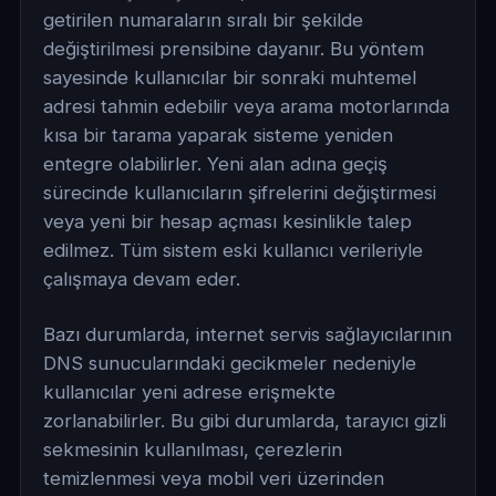
getirilen numaraların sıralı bir şekilde
değiştirilmesi prensibine dayanır. Bu yöntem
sayesinde kullanıcılar bir sonraki muhtemel
adresi tahmin edebilir veya arama motorlarında
kısa bir tarama yaparak sisteme yeniden
entegre olabilirler. Yeni alan adına geçiş
sürecinde kullanıcıların şifrelerini değiştirmesi
veya yeni bir hesap açması kesinlikle talep
edilmez. Tüm sistem eski kullanıcı verileriyle
çalışmaya devam eder.
Bazı durumlarda, internet servis sağlayıcılarının
DNS sunucularındaki gecikmeler nedeniyle
kullanıcılar yeni adrese erişmekte
zorlanabilirler. Bu gibi durumlarda, tarayıcı gizli
sekmesinin kullanılması, çerezlerin
temizlenmesi veya mobil veri üzerinden