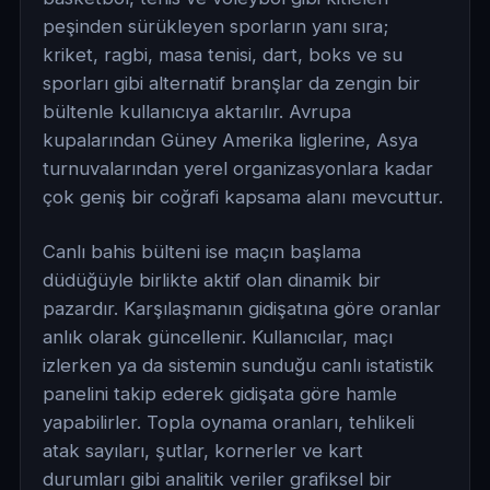
peşinden sürükleyen sporların yanı sıra;
kriket, ragbi, masa tenisi, dart, boks ve su
sporları gibi alternatif branşlar da zengin bir
bültenle kullanıcıya aktarılır. Avrupa
kupalarından Güney Amerika liglerine, Asya
turnuvalarından yerel organizasyonlara kadar
çok geniş bir coğrafi kapsama alanı mevcuttur.
Canlı bahis bülteni ise maçın başlama
düdüğüyle birlikte aktif olan dinamik bir
pazardır. Karşılaşmanın gidişatına göre oranlar
anlık olarak güncellenir. Kullanıcılar, maçı
izlerken ya da sistemin sunduğu canlı istatistik
panelini takip ederek gidişata göre hamle
yapabilirler. Topla oynama oranları, tehlikeli
atak sayıları, şutlar, kornerler ve kart
durumları gibi analitik veriler grafiksel bir