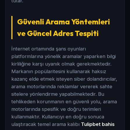
tutar.
Güvenli Arama Yöntemleri
ve Güncel Adres Tespiti
İnternet ortamında şans oyunları
platformlarına yönelik aramalar yaparken bilgi
kirliliğine karşı uyanık olmak gerekmektedir.
Markanın popülaritesini kullanarak haksız
kazanç elde etmek isteyen siber dolandırıcılar,
arama motorlarında reklamlar vererek sahte
sitelere yönlendirme yapabilmektedir. Bu
tehlikeden korunmanın en güvenli yolu, arama
motorlarında spesifik ve doğru terimleri
kullanmaktır. Kullanıcıyı en doğru sonuca
ulaştıracak temel arama kalıbı
Tulipbet bahis