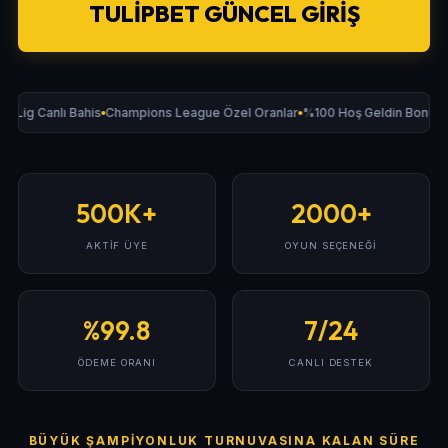
TULIPBET GÜNCEL GIRIŞ
 Lig Canlı Bahis
Champions League Özel Oranlar
%100 Hoş Geldin Bonusu
500K+
2000+
AKTIF ÜYE
OYUN SEÇENEĞI
%99.8
7/24
ÖDEME ORANI
CANLI DESTEK
BÜYÜK ŞAMPIYONLUK TURNUVASINA KALAN SÜRE