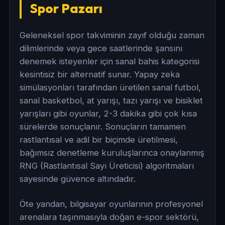
Spor Pazarı
Geleneksel spor takviminin zayıf olduğu zaman
dilimlerinde veya gece saatlerinde şansını
denemek isteyenler için sanal bahis kategorisi
kesintisiz bir alternatif sunar. Yapay zeka
simülasyonları tarafından üretilen sanal futbol,
sanal basketbol, at yarışı, tazı yarışı ve bisiklet
yarışları gibi oyunlar, 2-3 dakika gibi çok kısa
sürelerde sonuçlanır. Sonuçların tamamen
rastlantısal ve adil bir biçimde üretilmesi,
bağımsız denetleme kuruluşlarınca onaylanmış
RNG (Rastlantısal Sayı Üreticisi) algoritmaları
sayesinde güvence altındadır.
Öte yandan, bilgisayar oyunlarının profesyonel
arenalara taşınmasıyla doğan e-spor sektörü,