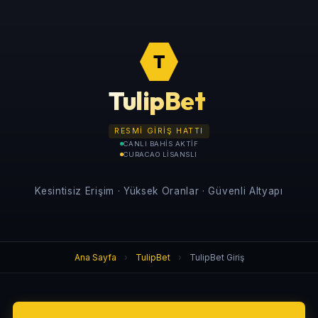
T
TulipBet
RESMI GIRIŞ HATTI
CANLI BAHIS AKTIF
CURACAO LISANSLI
Kesintisiz Erişim · Yüksek Oranlar · Güvenli Altyapı
Ana Sayfa
›
TulipBet
›
TulipBet Giriş