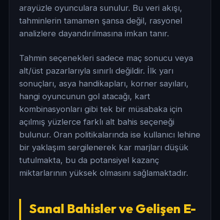
arayüzle oyunculara sunulur. Bu veri akışı,
tahminlerin tamamen şansa değil, rasyonel
analizlere dayandırılmasına imkan tanır.
Tahmin seçenekleri sadece maç sonucu veya
alt/üst pazarlarıyla sınırlı değildir. İlk yarı
sonuçları, asya handikapları, korner sayıları,
hangi oyuncunun gol atacağı, kart
kombinasyonları gibi tek bir müsabaka için
açılmış yüzlerce farklı alt bahis seçeneği
bulunur. Oran politikalarında ise kullanıcı lehine
bir yaklaşım sergilenerek kar marjları düşük
tutulmakta, bu da potansiyel kazanç
miktarlarının yüksek olmasını sağlamaktadır.
Sanal Bahisler ve Gelişen E-