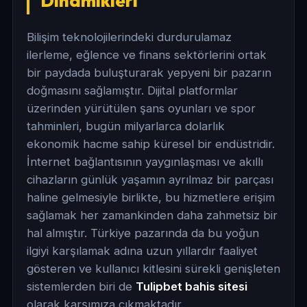
Dinamikleri
Bilişim teknolojilerindeki durdurulamaz
ilerleme, eğlence ve finans sektörlerini ortak
bir paydada buluşturarak yepyeni bir pazarın
doğmasını sağlamıştır. Dijital platformlar
üzerinden yürütülen şans oyunları ve spor
tahminleri, bugün milyarlarca dolarlık
ekonomik hacme sahip küresel bir endüstridir.
İnternet bağlantısının yaygınlaşması ve akıllı
cihazların günlük yaşamın ayrılmaz bir parçası
haline gelmesiyle birlikte, bu hizmetlere erişim
sağlamak her zamankinden daha zahmetsiz bir
hal almıştır. Türkiye pazarında da bu yoğun
ilgiyi karşılamak adına uzun yıllardır faaliyet
gösteren ve kullanıcı kitlesini sürekli genişleten
sistemlerden biri de
Tulipbet bahis sitesi
olarak karşımıza çıkmaktadır.