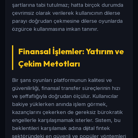
şartlarına tabi tutulmaz; hatta birçok durumda
çevrimsiz olarak verilerek kullanıcının dilerse
parayı doğrudan çekmesine dilerse oyunlarda
özgürce kullanmasına imkan tanınır.
Finansal İşlemler: Yatırım ve
Çekim Metotları
Bir şans oyunları platformunun kalitesi ve
güvenilirliği, finansal transfer süreçlerinin hızı
ve şeffaflığıyla doğrudan ölçülür. Kullanıcılar
bakiye yüklerken anında işlem görmek,
kazançlarını çekerken de gereksiz bürokratik
engellerle karşılaşmamak isterler. Sistem, bu
beklentileri karşılamak adına dijital fintek
sektöründeki en güvenli ve popüler yöntemleri