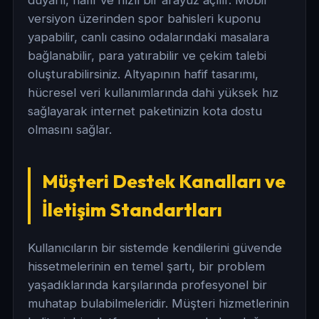
duyarlı, hafif ve hızlı bir arayüz açılır. Mobil
versiyon üzerinden spor bahisleri kuponu
yapabilir, canlı casino odalarındaki masalara
bağlanabilir, para yatırabilir ve çekim talebi
oluşturabilirsiniz. Altyapının hafif tasarımı,
hücresel veri kullanımlarında dahi yüksek hız
sağlayarak internet paketinizin kota dostu
olmasını sağlar.
Müşteri Destek Kanalları ve
İletişim Standartları
Kullanıcıların bir sistemde kendilerini güvende
hissetmelerinin en temel şartı, bir problem
yaşadıklarında karşılarında profesyonel bir
muhatap bulabilmeleridir. Müşteri hizmetlerinin