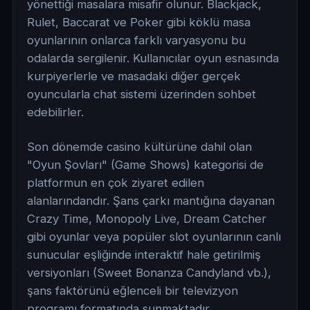
yönettiği masalara misafir olunur. Blackjack,
Rulet, Baccarat ve Poker gibi köklü masa
oyunlarının onlarca farklı varyasyonu bu
odalarda sergilenir. Kullanıcılar oyun esnasında
kurpiyerlerle ve masadaki diğer gerçek
oyuncularla chat sistemi üzerinden sohbet
edebilirler.
Son dönemde casino kültürüne dahil olan
"Oyun Şovları" (Game Shows) kategorisi de
platformun en çok ziyaret edilen
alanlarındandır. Şans çarkı mantığına dayanan
Crazy Time, Monopoly Live, Dream Catcher
gibi oyunlar veya popüler slot oyunlarının canlı
sunucular eşliğinde interaktif hale getirilmiş
versiyonları (Sweet Bonanza Candyland vb.),
şans faktörünü eğlenceli bir televizyon
programı formatında sunmaktadır.