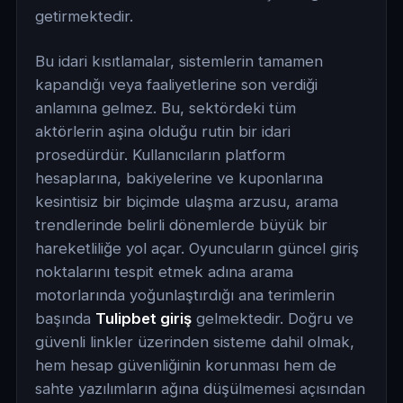
getirmektedir.
Bu idari kısıtlamalar, sistemlerin tamamen
kapandığı veya faaliyetlerine son verdiği
anlamına gelmez. Bu, sektördeki tüm
aktörlerin aşina olduğu rutin bir idari
prosedürdür. Kullanıcıların platform
hesaplarına, bakiyelerine ve kuponlarına
kesintisiz bir biçimde ulaşma arzusu, arama
trendlerinde belirli dönemlerde büyük bir
hareketliliğe yol açar. Oyuncuların güncel giriş
noktalarını tespit etmek adına arama
motorlarında yoğunlaştırdığı ana terimlerin
başında
Tulipbet giriş
gelmektedir. Doğru ve
güvenli linkler üzerinden sisteme dahil olmak,
hem hesap güvenliğinin korunması hem de
sahte yazılımların ağına düşülmemesi açısından