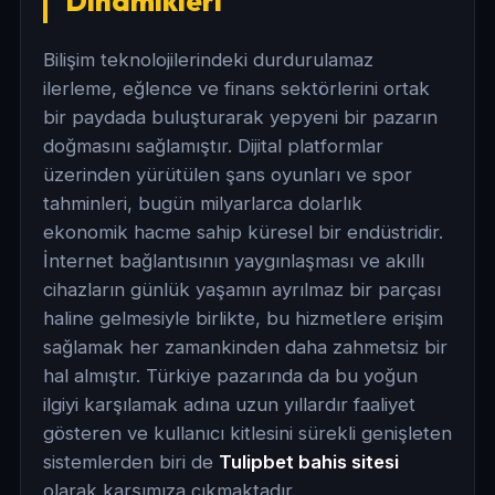
Dinamikleri
Bilişim teknolojilerindeki durdurulamaz
ilerleme, eğlence ve finans sektörlerini ortak
bir paydada buluşturarak yepyeni bir pazarın
doğmasını sağlamıştır. Dijital platformlar
üzerinden yürütülen şans oyunları ve spor
tahminleri, bugün milyarlarca dolarlık
ekonomik hacme sahip küresel bir endüstridir.
İnternet bağlantısının yaygınlaşması ve akıllı
cihazların günlük yaşamın ayrılmaz bir parçası
haline gelmesiyle birlikte, bu hizmetlere erişim
sağlamak her zamankinden daha zahmetsiz bir
hal almıştır. Türkiye pazarında da bu yoğun
ilgiyi karşılamak adına uzun yıllardır faaliyet
gösteren ve kullanıcı kitlesini sürekli genişleten
sistemlerden biri de
Tulipbet bahis sitesi
olarak karşımıza çıkmaktadır.