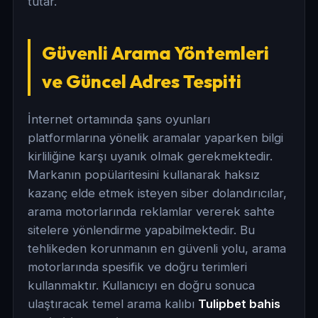
tutar.
Güvenli Arama Yöntemleri
ve Güncel Adres Tespiti
İnternet ortamında şans oyunları
platformlarına yönelik aramalar yaparken bilgi
kirliliğine karşı uyanık olmak gerekmektedir.
Markanın popülaritesini kullanarak haksız
kazanç elde etmek isteyen siber dolandırıcılar,
arama motorlarında reklamlar vererek sahte
sitelere yönlendirme yapabilmektedir. Bu
tehlikeden korunmanın en güvenli yolu, arama
motorlarında spesifik ve doğru terimleri
kullanmaktır. Kullanıcıyı en doğru sonuca
ulaştıracak temel arama kalıbı
Tulipbet bahis