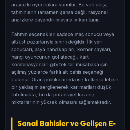
arayüzle oyunculara sunulur. Bu veri akışı,
tahminlerin tamamen şansa değil, rasyonel
analizlere dayandırılmasına imkan tanır.
Tahmin seçenekleri sadece maç sonucu veya
alt/üst pazarlarıyla sınırlı değildir. İlk yarı
sonuçları, asya handikapları, korner sayıları,
hangi oyuncunun gol atacağı, kart
kombinasyonları gibi tek bir müsabaka için
açılmış yüzlerce farklı alt bahis seçeneği
bulunur. Oran politikalarında ise kullanıcı lehine
bir yaklaşım sergilenerek kar marjları düşük
tutulmakta, bu da potansiyel kazanç
miktarlarının yüksek olmasını sağlamaktadır.
Sanal Bahisler ve Gelişen E-