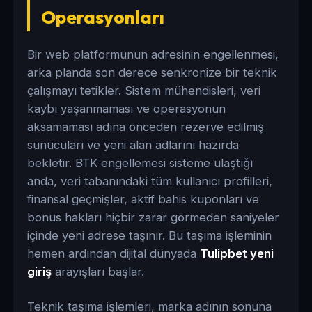
Operasyonları
Bir web platformunun adresinin engellenmesi,
arka planda son derece senkronize bir teknik
çalışmayı tetikler. Sistem mühendisleri, veri
kaybı yaşanmaması ve operasyonun
aksamaması adına önceden rezerve edilmiş
sunucuları ve yeni alan adlarını hazırda
bekletir. BTK engellemesi sisteme ulaştığı
anda, veri tabanındaki tüm kullanıcı profilleri,
finansal geçmişler, aktif bahis kuponları ve
bonus hakları hiçbir zarar görmeden saniyeler
içinde yeni adrese taşınır. Bu taşıma işleminin
hemen ardından dijital dünyada
Tulipbet yeni
giriş
arayışları başlar.
Teknik taşıma işlemleri, marka adının sonuna