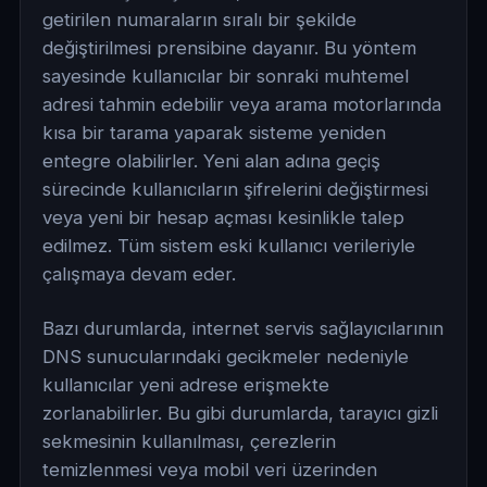
getirilen numaraların sıralı bir şekilde
değiştirilmesi prensibine dayanır. Bu yöntem
sayesinde kullanıcılar bir sonraki muhtemel
adresi tahmin edebilir veya arama motorlarında
kısa bir tarama yaparak sisteme yeniden
entegre olabilirler. Yeni alan adına geçiş
sürecinde kullanıcıların şifrelerini değiştirmesi
veya yeni bir hesap açması kesinlikle talep
edilmez. Tüm sistem eski kullanıcı verileriyle
çalışmaya devam eder.
Bazı durumlarda, internet servis sağlayıcılarının
DNS sunucularındaki gecikmeler nedeniyle
kullanıcılar yeni adrese erişmekte
zorlanabilirler. Bu gibi durumlarda, tarayıcı gizli
sekmesinin kullanılması, çerezlerin
temizlenmesi veya mobil veri üzerinden