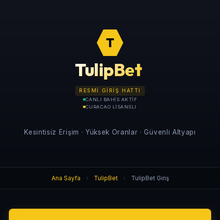
T
TulipBet
RESMI GIRIŞ HATTI
CANLI BAHIS AKTIF
CURACAO LISANSLI
Kesintisiz Erişim · Yüksek Oranlar · Güvenli Altyapı
Ana Sayfa
›
TulipBet
›
TulipBet Giriş