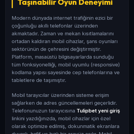
Taşınabilir Oyun Deneyimi
Modern dünyada internet trafiğinin ezici bir
çoğunluğu akıllı telefonlar üzerinden
akmaktadır. Zaman ve mekan kısıtlamalarını
ortadan kaldıran mobil cihazlar, şans oyunları
sektörünün de çehresini değiştirmiştir.
Platform, masaüstü bilgisayarlarda sunduğu
tüm fonksiyonelliği, mobil uyumlu (responsive)
kodlama yapısı sayesinde cep telefonlarına ve
tabletlere de taşımıştır.
Mobil tarayıcılar üzerinden sisteme erişim
sağlarken de adres güncellemeleri geçerlidir.
Telefonunuzun tarayıcısına
Tulipbet yeni giriş
linkini yazdığınızda, mobil cihazlar için özel
olarak optimize edilmiş, dokunmatik ekranlara