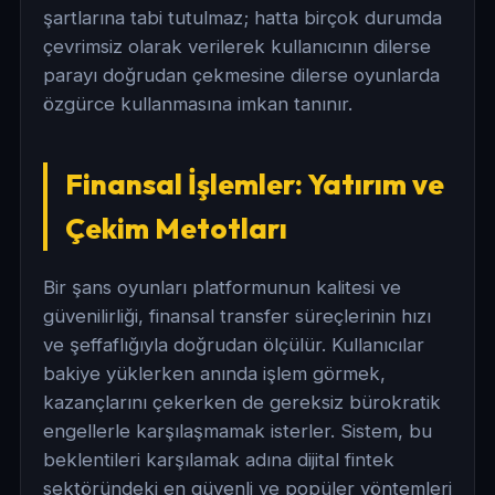
şartlarına tabi tutulmaz; hatta birçok durumda
çevrimsiz olarak verilerek kullanıcının dilerse
parayı doğrudan çekmesine dilerse oyunlarda
özgürce kullanmasına imkan tanınır.
Finansal İşlemler: Yatırım ve
Çekim Metotları
Bir şans oyunları platformunun kalitesi ve
güvenilirliği, finansal transfer süreçlerinin hızı
ve şeffaflığıyla doğrudan ölçülür. Kullanıcılar
bakiye yüklerken anında işlem görmek,
kazançlarını çekerken de gereksiz bürokratik
engellerle karşılaşmamak isterler. Sistem, bu
beklentileri karşılamak adına dijital fintek
sektöründeki en güvenli ve popüler yöntemleri