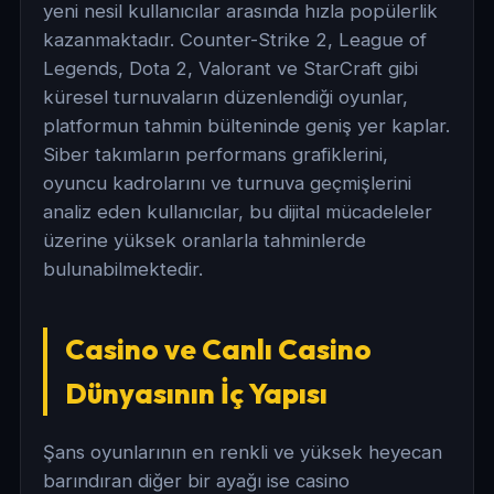
yeni nesil kullanıcılar arasında hızla popülerlik
kazanmaktadır. Counter-Strike 2, League of
Legends, Dota 2, Valorant ve StarCraft gibi
küresel turnuvaların düzenlendiği oyunlar,
platformun tahmin bülteninde geniş yer kaplar.
Siber takımların performans grafiklerini,
oyuncu kadrolarını ve turnuva geçmişlerini
analiz eden kullanıcılar, bu dijital mücadeleler
üzerine yüksek oranlarla tahminlerde
bulunabilmektedir.
Casino ve Canlı Casino
Dünyasının İç Yapısı
Şans oyunlarının en renkli ve yüksek heyecan
barındıran diğer bir ayağı ise casino