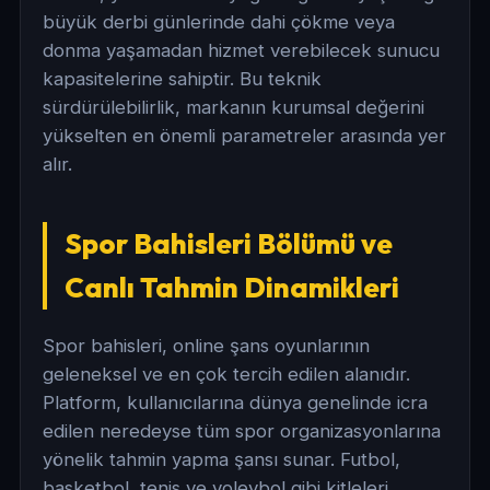
büyük derbi günlerinde dahi çökme veya
donma yaşamadan hizmet verebilecek sunucu
kapasitelerine sahiptir. Bu teknik
sürdürülebilirlik, markanın kurumsal değerini
yükselten en önemli parametreler arasında yer
alır.
Spor Bahisleri Bölümü ve
Canlı Tahmin Dinamikleri
Spor bahisleri, online şans oyunlarının
geleneksel ve en çok tercih edilen alanıdır.
Platform, kullanıcılarına dünya genelinde icra
edilen neredeyse tüm spor organizasyonlarına
yönelik tahmin yapma şansı sunar. Futbol,
basketbol, tenis ve voleybol gibi kitleleri