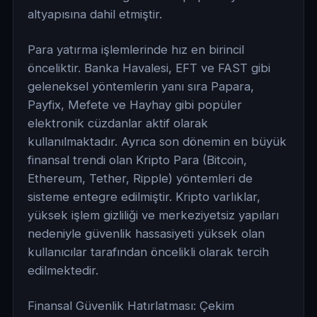
altyapısına dahil etmiştir.
Para yatırma işlemlerinde hız en birincil
önceliktir. Banka Havalesi, EFT ve FAST gibi
geleneksel yöntemlerin yanı sıra Papara,
Payfix, Mefete ve Hayhay gibi popüler
elektronik cüzdanlar aktif olarak
kullanılmaktadır. Ayrıca son dönemin en büyük
finansal trendi olan Kripto Para (Bitcoin,
Ethereum, Tether, Ripple) yöntemleri de
sisteme entegre edilmiştir. Kripto varlıklar,
yüksek işlem gizliliği ve merkeziyetsiz yapıları
nedeniyle güvenlik hassasiyeti yüksek olan
kullanıcılar tarafından öncelikli olarak tercih
edilmektedir.
Finansal Güvenlik Hatırlatması: Çekim