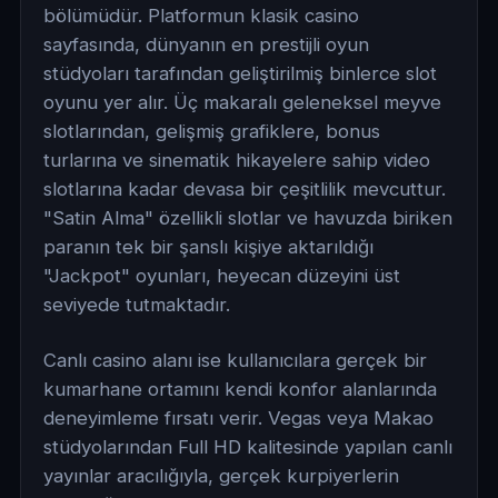
bölümüdür. Platformun klasik casino
sayfasında, dünyanın en prestijli oyun
stüdyoları tarafından geliştirilmiş binlerce slot
oyunu yer alır. Üç makaralı geleneksel meyve
slotlarından, gelişmiş grafiklere, bonus
turlarına ve sinematik hikayelere sahip video
slotlarına kadar devasa bir çeşitlilik mevcuttur.
"Satin Alma" özellikli slotlar ve havuzda biriken
paranın tek bir şanslı kişiye aktarıldığı
"Jackpot" oyunları, heyecan düzeyini üst
seviyede tutmaktadır.
Canlı casino alanı ise kullanıcılara gerçek bir
kumarhane ortamını kendi konfor alanlarında
deneyimleme fırsatı verir. Vegas veya Makao
stüdyolarından Full HD kalitesinde yapılan canlı
yayınlar aracılığıyla, gerçek kurpiyerlerin